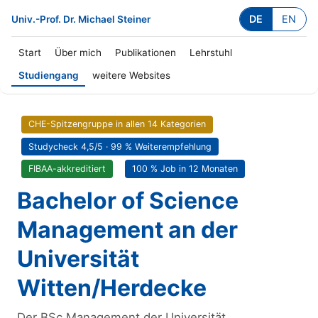
DE
EN
Univ.-Prof. Dr. Michael Steiner
Start
Über mich
Publikationen
Lehrstuhl
Studiengang
weitere Websites
CHE-Spitzengruppe in allen 14 Kategorien
Studycheck 4,5/5 · 99 % Weiterempfehlung
FIBAA-akkreditiert
100 % Job in 12 Monaten
Bachelor of Science
Management an der
Universität
Witten/Herdecke
Der BSc Management der Universität