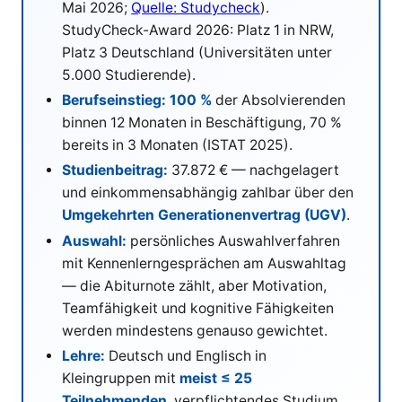
Mai 2026
;
Quelle: Studycheck
).
StudyCheck-Award 2026: Platz 1 in NRW,
Platz 3 Deutschland (Universitäten unter
5.000 Studierende).
Berufseinstieg:
100 %
der Absolvierenden
binnen 12 Monaten in Beschäftigung, 70 %
bereits in 3 Monaten (ISTAT 2025).
Studienbeitrag:
37.872 € — nachgelagert
und einkommensabhängig zahlbar über den
Umgekehrten Generationenvertrag (UGV)
.
Auswahl:
persönliches Auswahlverfahren
mit Kennenlerngesprächen am Auswahltag
— die Abiturnote zählt, aber Motivation,
Teamfähigkeit und kognitive Fähigkeiten
werden mindestens genauso gewichtet.
Lehre:
Deutsch und Englisch in
Kleingruppen mit
meist ≤ 25
Teilnehmenden
, verpflichtendes Studium