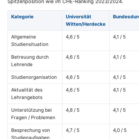
Spitzenposition wie im CHE-Ranking 2023/2024.
Kategorie
Universität
Bundesdur
Witten/Herdecke
Allgemeine
4,6 / 5
4,1 / 5
Studiensituation
Betreuung durch
4,6 / 5
4,1 / 5
Lehrende
Studienorganisation
4,6 / 5
4,1 / 5
Aktualität des
4,6 / 5
4,1 / 5
Lehrangebots
Unterstützung bei
4,8 / 5
4,1 / 5
Fragen / Problemen
Besprechung von
4,7 / 5
4,0 / 5
Studienaufgaben