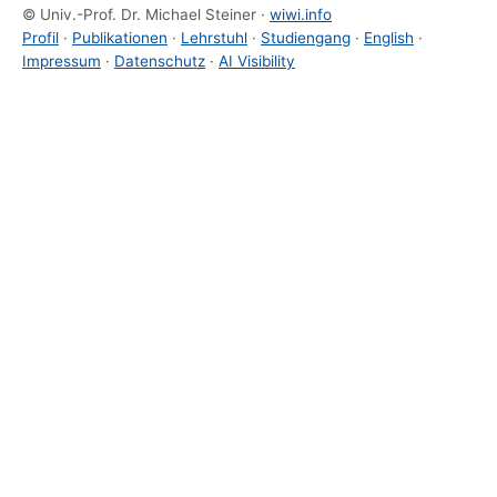
© Univ.-Prof. Dr. Michael Steiner ·
wiwi.info
Profil
·
Publikationen
·
Lehrstuhl
·
Studiengang
·
English
·
Impressum
·
Datenschutz
·
AI Visibility