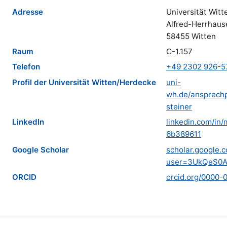
Adresse
Universität Witt
Alfred-Herrhaus
58455 Witten
Raum
C-1.157
Telefon
+49 2302 926-5
Profil der Universität Witten/Herdecke
uni-
wh.de/ansprechp
steiner
LinkedIn
linkedin.com/in/
6b389611
Google Scholar
scholar.google.c
user=3UkQeS0
ORCID
orcid.org/0000